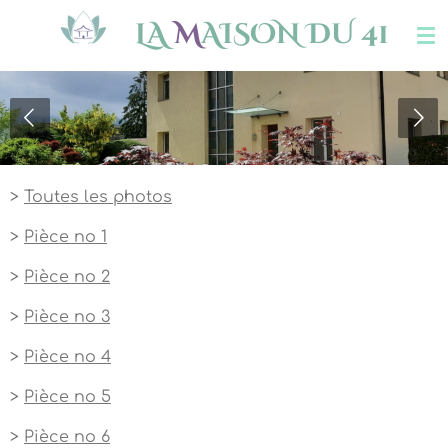
Passer
LA
M
AISON DU 41
au
contenu
principal
>
Toutes les photos
>
Pièce no 1
>
Pièce no 2
>
Pièce no 3
>
Pièce no 4
>
Pièce no 5
>
Pièce no 6