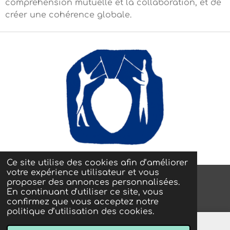
compréhension mutuelle et la collaboration, et de
créer une cohérence globale.
Ce site utilise des cookies afin d’améliorer
votre expérience utilisateur et vous
proposer des annonces personnalisées.
© 2022 - 2026 La Maison du 41
En continuant d'utiliser ce site, vous
Propulsé par
Webador
confirmez que vous acceptez notre
politique d’utilisation des cookies.