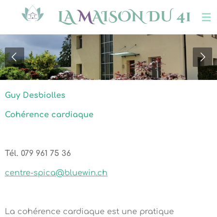
Passer
LA
M
AISON DU 41
au
contenu
principal
Guy Desbiolles
Cohérence cardiaque
Tél. 079 961 75 36
centre-spica@bluewin.ch
La cohérence cardiaque est une pratique